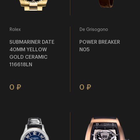
Rolex
De Grisogono
SUBMARINER DATE
POWER BREAKER
40MM YELLOW
N05
GOLD CERAMIC
116618LN
0
0